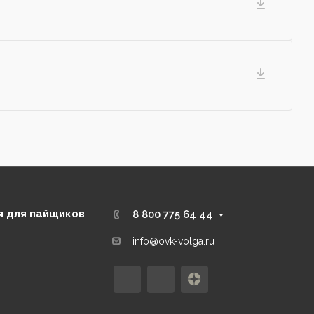
 для пайщиков
8 800 775 64 44
info@ovk-volga.ru