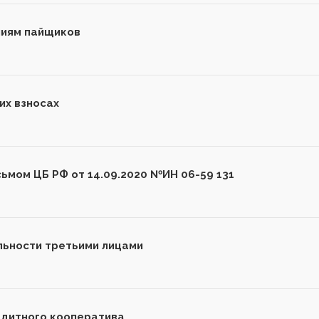
ниям пайщиков
их взносах
сьмом ЦБ РФ от 14.09.2020 №ИН 06-59 131
ьности третьими лицами
едитного кооператива