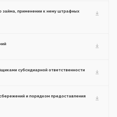
о займа, применении к нему штрафных
ний
пайщиками субсидиарной ответственности
 сбережений и порядком предоставления