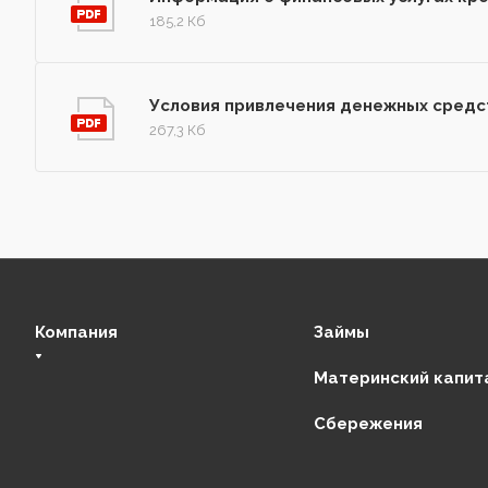
185,2 Кб
Условия привлечения денежных средс
267,3 Кб
Компания
Займы
Материнский капит
О нас
Сбережения
Финансовая стабильность
Регулирующие органы
Отзывы